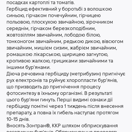
посадках картоплі та томатів.
Гербіцид ефективний у боротьбі з волошкою
синьою, гірчаком почечуйним, гірчицею
польовою, плоскухою звичайною, зірочником
середнім, гірчаком березкоподібним,
жовтозіллям звичайним, лободою білою,
тонконогом звичайним, редькою дикою, вівсюгом
звичайним, мишієм сизим, жабрієм звичайним,
ромашкою лікарською, щирицею загнутою,
кропивою жалкою, грициками звичайними та
іншими бур’янами.
Діюча речовина гербіциду (метрибузин) пригнічує
рух електронів та руйнує хлоропласти бур’янів,
що призводить до пригнічення процесу
фотосинтезу в їхньому організмі. В результаті
цього бур’яни гинуть. Перші видимі ознаки дії
гербіциду помітні через 1 тиждень після внесення
препарату, а повна їх гибель наступає протягом
10-15 днів.
Вносять Зонтран®, ККР шляхом обприскування