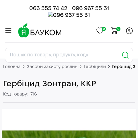
066 555 74 42
096 967 55 31
0
0
Головна
Засоби захисту рослин
Гербіциди
Гербіцид З
Гербіцид Зонтран, ККР
Код товару: 1716