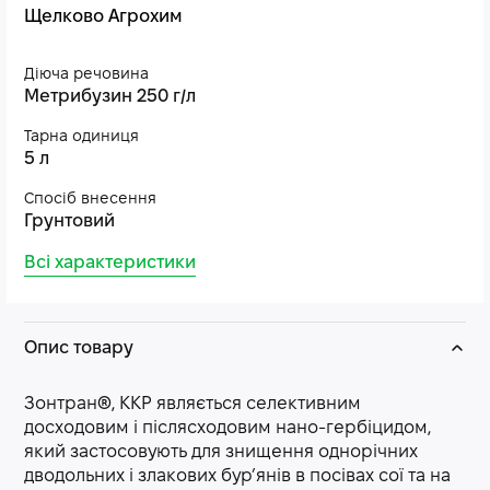
Щелково Агрохим
Діюча речовина
Метрибузин 250 г/л
Тарна одиниця
5 л
Спосіб внесення
Грунтовий
Всі характеристики
Опис товару
Зонтран®, ККР являється селективним
досходовим і післясходовим нано-гербіцидом,
який застосовують для знищення однорічних
дводольних і злакових бур’янів в посівах сої та на