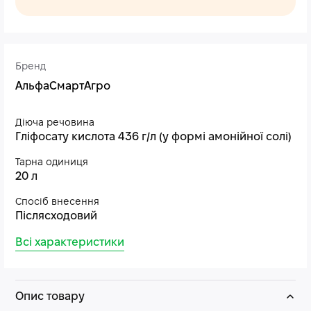
Бренд
АльфаСмартАгро
Діюча речовина
Гліфосату кислота 436 г/л (у формі амонійної солі)
Тарна одиниця
20 л
Спосіб внесення
Післясходовий
Всі характеристики
Опис товару