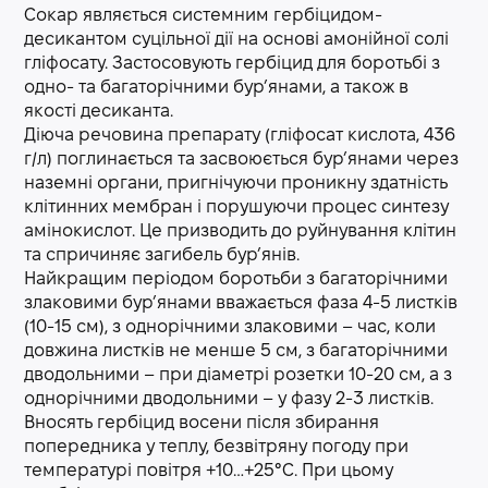
Сокар являється системним гербіцидом-
десикантом суцільної дії на основі амонійної солі
гліфосату. Застосовують гербіцид для боротьбі з
одно- та багаторічними бур’янами, а також в
якості десиканта.
Діюча речовина препарату (гліфосат кислота, 436
г/л) поглинається та засвоюється бур’янами через
наземні органи, пригнічуючи проникну здатність
клітинних мембран і порушуючи процес синтезу
амінокислот. Це призводить до руйнування клітин
та спричиняє загибель бур’янів.
Найкращим періодом боротьби з багаторічними
злаковими бур’янами вважається фаза 4-5 листків
(10-15 см), з однорічними злаковими – час, коли
довжина листків не менше 5 см, з багаторічними
дводольними – при діаметрі розетки 10-20 см, а з
однорічними дводольними – у фазу 2-3 листків.
Вносять гербіцид восени після збирання
попередника у теплу, безвітряну погоду при
температурі повітря +10…+25°С. При цьому