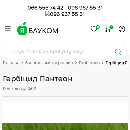
066 555 74 42
096 967 55 31
0
0
Головна
Засоби захисту рослин
Гербіциди
Гербіцид П
Гербіцид Пантеон
Код товару: 1502