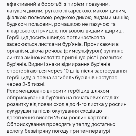
ефективний в боротьбі з пирієм повзучим,
латуком диким, руткою лікарською, маком диким,
фіалкою польовою, редькою дикою, видами мишію,
будяком польовим, ромашкою не пахучою та
лікарською, гірчицею польовою, видами щириці.
Гербіцид досить швидко поглинається та
засвоюється листками бур’янів. Проникаючи в
організм, діюча речова (римсульфурон) зупиняє
синтез амінокислот та пригнічує ріст і розвиток
бур’янів. Видимі знаки відмирання бур’янів
спостерігаються через 10 днів після застосування
гербіциду, а повна загибель бур’янів наступає
через 2-3 тижні.
Рекомендовано вносити гербіцид шляхом
обприскування бур’янів на початкових стадіях
розвитку від появи сходів до 4-го листка у рослин
кукурудзи та після окутування сходів до
досягнення висоти 25 см рослин картоплі.
Обприскування проводять у теплу, достатньо
вологу, безвітряну погоду при температурі