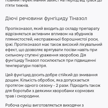
повний і ефективний захист на період від трьох до
п'яти тижнів.
Діючі речовини фунгіциду Тіназол
Пропіконазол, який входить до складу препарату
відрізняється активним впливом на збудників
плямистостей, несправжньої борошнистої роси,
іржі. Пропіконазол має також високий лікувальний
ефект, що дозволяє врятувати посіви навіть при
сильному ступені ураження хворобою. Дія
фунгіциду Тіназол посилюється при підвищенні
температури повітря.
Цей фунгіцид досить добре стійкий до змивання
дощем. Кількість обробок, яка допускається
протягом одного сезону - 2 рази. Підходить також
для боротьби з деякими хворобами кормових
трав і смородини.
Робоча суміш виготовляється виходячи з