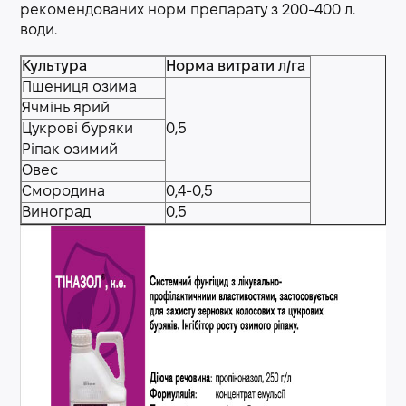
рекомендованих норм препарату з 200-400 л.
води.
Культура
Норма витрати л/га
Пшениця озима
Ячмінь ярий
Цукрові буряки
0,5
Ріпак озимий
Овес
Смородина
0,4-0,5
Виноград
0,5