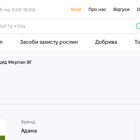
Акції
Про нас
Відгуки
О
б-нд: 9:00-18:00)
л
Засоби захисту рослин
Добрива
Т
цид Мерпан ВГ
Бренд
Адама