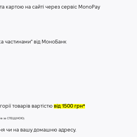
та картою на сайті через сервіс МоnoPay
ка частинами" від МоноБанк
орії товарів вартістю
від 1500 грн*
арів за СПЕЦЦІНОЮ)
ння чи на вашу домашню адресу.