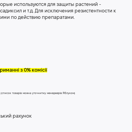
торые используются для защиты растений -
садиксил и т.д. Для исключения резистентности к
жими по действию препаратами.
риманні з 0% комісії
у (список товарів можна уточнитиу менеджерів Яблуком)
ський рахунок