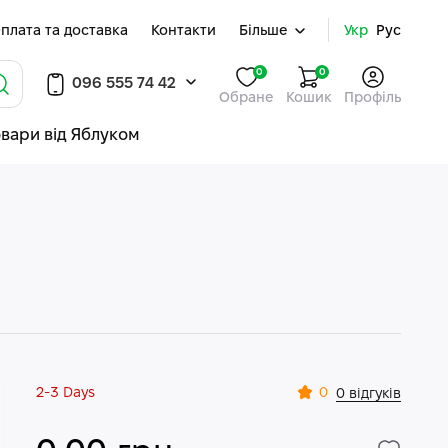
плата та доставка
Контакти
Більше
Укр
Рус
0
0
096 555 74 42
Обране
Кошик
Профіль
овари від Яблуком
2-3 Days
0
0 відгуків