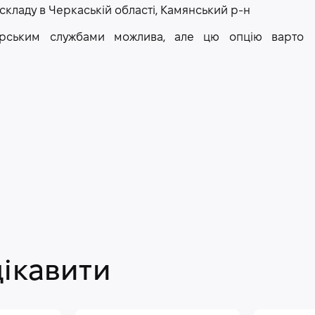
 складу в Черкаській області, Камянський р-н
рєрським службами можлива, але цю опцію варто
цікавити