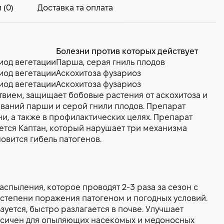
 (0)
Доставка та оплата
Болезни против которых действует
иод вегетации
Парша, серая гниль плодов
иод вегетации
Аскохитоза фузариоз
иод вегетации
Аскохитоза фузариоз
твием, защищает бобовые растения от аскохитоза и
еваний парши и серой гнили плодов. Препарат
ни, а также в профилактических целях. Препарат
ется Каптан, который нарушает три механизма
овится гибель патогенов.
аспыления, которое проводят 2-3 раза за сезон с
, степени поражения патогеном и погодных условий.
зуется, быстро разлагается в почве. Улучшает
оксичен для опыляющих насекомых и медоносных