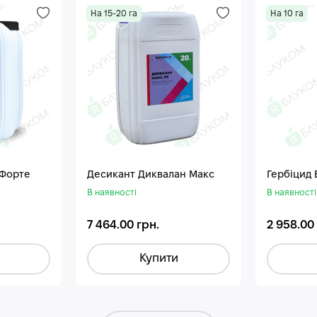
На 15-20 га
На 10 га
 Форте
Десикант Диквалан Макс
Гербіцид
В наявності
В наявності
7 464.00 грн.
2 958.00
Купити