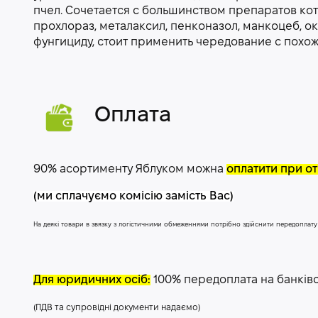
пчел. Сочетается с большинством препаратов ко
прохлораз, металаксил, пенконазол, манкоцеб, ок
фунгициду, стоит применить чередование с похо
Оплата
90% асортименту Яблуком можна
оплатити при от
(ми сплачуємо комісію замість Вас)
На деякі товари в звязку з логістичними обмеженнями потрібно здійснити передоплат
Для юридичних осіб:
100% передоплата на банків
(ПДВ та супровідні документи надаємо)