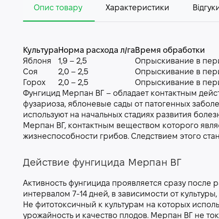
Опис товару
Характеристики
Відгуки
Культура
Норма расхода л/га
Время обработки
Яблоня
1,9 – 2,5
Опрыскивание в пер
Соя
2,0 – 2,5
Опрыскивание в пер
Горох
2,0 – 2,5
Опрыскивание в пер
Фунгицид Мерпан ВГ – обладает контактным дейс
фузариоза, яблоневые сады от патогенных забол
используют на начальных стадиях развития болез
Мерпан ВГ, контактным веществом которого явля
жизнеспособности грибов. Следствием этого стан
Действие фунгицида Мерпан ВГ
Активность фунгицида проявляется сразу после р
интервалом 7-14 дней, в зависимости от культуры
Не фитотоксичный к культурам на которых исполь
урожайность и качество плодов. Мерпан ВГ не т