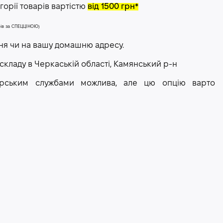
орії товарів вартістю
від 1500 грн*
арів за СПЕЦЦІНОЮ)
ння чи на вашу домашню адресу.
 складу в Черкаській області, Камянський р-н
рєрським службами можлива, але цю опцію варто