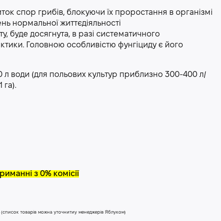
ток спор грибів, блокуючи їх проростання в організмі
нь нормальної життєдіяльності
у, буде досягнута, в разі систематичного
ктики. Головною особливістю фунгіциду є його
0 л води (для польових культур приблизно 300-400 л/
 га).
риманні з 0% комісії
у (список товарів можна уточнитиу менеджерів Яблуком)