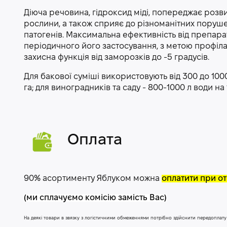
Діюча речовина, гідроксид міді, попереджає розви
рослини, а також сприяє до різноманітних поруше
патогенів. Максимальна ефективність від препарат
періодичного його застосування, з метою профіла
захисна функція від заморозків до -5 градусів.
Для бакової суміші використовують від 300 до 100
га; для виноградників та саду - 800-1000 л води на 1
Оплата
90% асортименту Яблуком можна
оплатити при от
(ми сплачуємо комісію замість Вас)
На деякі товари в звязку з логістичними обмеженнями потрібно здійснити передоплат