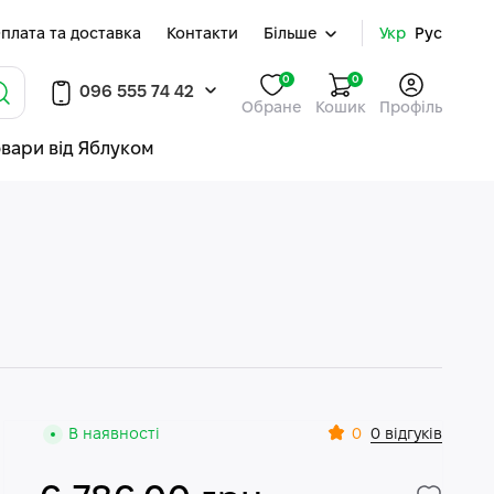
плата та доставка
Контакти
Більше
Укр
Рус
0
0
096 555 74 42
Обране
Кошик
Профіль
овари від Яблуком
0
В наявності
0 відгуків