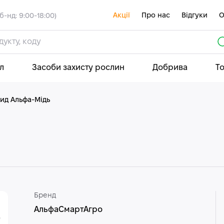
Акції
Про нас
Відгуки
О
б-нд: 9:00-18:00)
л
Засоби захисту рослин
Добрива
Т
ид Альфа-Мідь
Бренд
АльфаСмартАгро