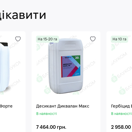
цікавити
На 15-20 га
На 10 га
 Форте
Десикант Диквалан Макс
Гербіцид
В наявності
В наявності
7 464.00 грн.
2 958.00