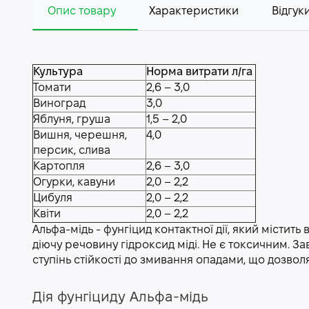
Опис товару
Характеристики
Відгуки
Культура
Норма витрати л/га
Томати
2,6 – 3,0
Виноград
3,0
Яблуня, груша
1,5 – 2,0
Вишня, черешня,
4,0
персик, слива
Картопля
2,6 – 3,0
Огурки, кавуни
2,0 – 2,2
Цибуля
2,0 – 2,2
Квіти
2,0 – 2,2
Альфа-мідь - фунгіцид контактної дії, який містить
діючу речовину гідроксид міді. Не є токсичним. 
ступінь стійкості до змивання опадами, що дозвол
Дія фунгіциду Альфа-мідь