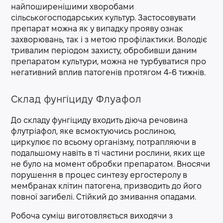
найпоширенішими хворобами
сільськогосподарських культур. Застосовувати
препарат можна як у випадку прояву ознак
захворювань, так і з метою профілактики. Володіє
тривалим періодом захисту, обробивши даним
препаратом культури, можна не турбуватися про
негативний вплив патогенів протягом 4-6 тижнів.
Склад фунгіциду Флуафол
До складу фунгіциду входить діюча речовина
флутріафол, яке всмоктуючись рослиною,
циркулює по всьому організму, потрапляючи в
подальшому навіть в ті частини рослини, яких ще
не було на момент обробки препаратом. Вносячи
порушення в процес синтезу ергостеролу в
мембранах клітин патогена, призводить до його
повної загибелі. Стійкий до змивання опадами.
Робоча суміш виготовляється виходячи з