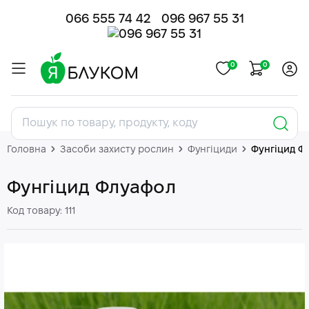
066 555 74 42
096 967 55 31
0
0
Головна
Засоби захисту рослин
Фунгіциди
Фунгіцид Ф
Фунгіцид Флуафол
Код товару: 111