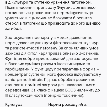
від культури та ступеню ураження патогеном.
Після внесення препарату Флутриафол швидко
поглинається рослиною та переміщуючись до
уражених місць починає блокувати біосинтез
стеролів патогену, що призводить до його швидкої
загибелі.
Застосування препарату в межах дозволених
норм дозволяє уникнути фітотоксичності культур
та резистентності патогену. За сприятливих умов
захисна дія Фітолікаря триває близько 3-х тижнів.
Фунгіцид добре пристосований для застосування
в бакових сумішах разом з інсектицидами та
гербіцидами. У фунгіциду препаративна форма –
концентрат суспензії, його фасовка відбувається у
каністри по 5 літрів. Під час обробки рослин не
становить помітної загрози для навколишнього
середовища. За класифікацією ВООЗ належить до
III класу токсичності (помірно токсичний).
Культура
Норма розходу л/га.