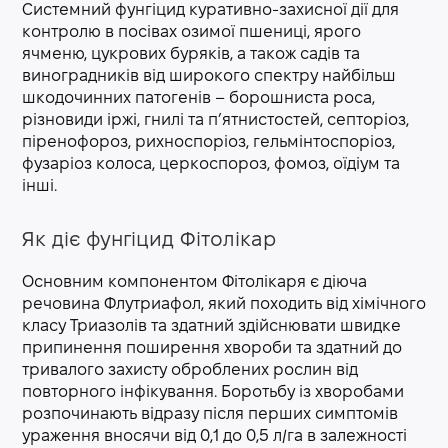
Системний фунгіцид куративно-захисної дії для
контролю в посівах озимої пшениці, ярого
ячменю, цукрових буряків, а також садів та
виноградників від широкого спектру найбільш
шкодочинних патогенів – борошниста роса,
різновиди іржі, гнилі та п’ятнистостей, септоріоз,
піренофороз, рихноспоріоз, гельмінтоспоріоз,
фузаріоз колоса, церкоспороз, фомоз, оїдіум та
інші.
Як діє фунгіцид Фітолікар
Основним компонентом Фітолікаря є діюча
речовина Флутриафол, який походить від хімічного
класу Триазолів та здатний здійснювати швидке
припинення поширення хвороби та здатний до
тривалого захисту оброблених рослин від
повторного інфікування. Боротьбу із хворобами
розпочинають відразу після перших симптомів
ураження вносячи від 0,1 до 0,5 л/га в залежності