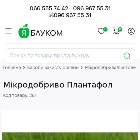
066 555 74 42
096 967 55 31
0
0
Головна
Засоби захисту рослин
Мікродобрива/листове 
Мікродобриво Плантафол
Код товару: 281