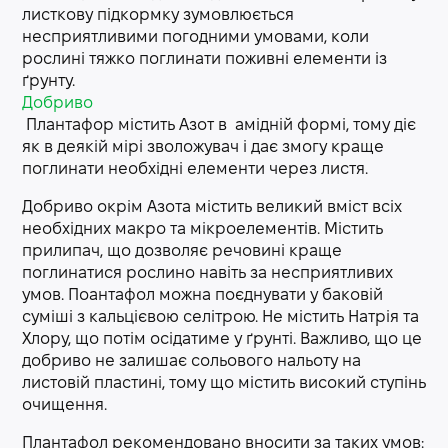
листкову підкормку зумовлюється
несприятливими погодними умовами, коли
рослині тяжко поглинати поживні елементи із
ґрунту.
Добриво
Плантафор містить Азот в амідній формі, тому діє
як в деякій мірі зволожувач і дає змогу краще
поглинати необхідні елементи через листя.
Добриво окрім Азота містить великий вміст всіх
необхідних макро та мікроелементів. Містить
прилипач, що дозволяє речовині краще
поглинатися рослино навіть за несприятливих
умов. Поантафол можна поєднувати у баковій
суміші з кальцієвою селітрою. Не містить Натрія та
Хлору, що потім осідатиме у ґрунті. Важливо, що це
добриво не залишає сольового нальоту на
листовій пластині, тому що містить високий ступінь
очищення.
Плантафол рекомендовано вносити за таких умов: