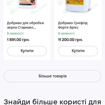
Добриво для обробки
Добриво Гуміфілд
зерна Стармакс
Форте Брікс
Гуміфос
В наявності
В наявності
1 891.00 грн.
11 200.00 грн.
Купити
Купити
Більше товарів
Знайди більше користі для