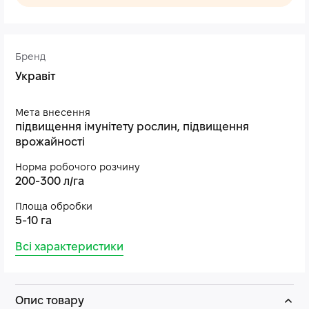
Бренд
Укравіт
Мета внесення
підвищення імунітету рослин, підвищення
врожайності
Норма робочого розчину
200-300 л/га
Площа обробки
5-10 га
Всі характеристики
Опис товару