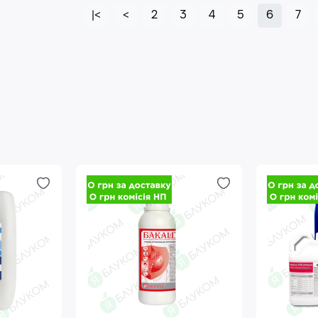
|<
<
2
3
4
5
6
7