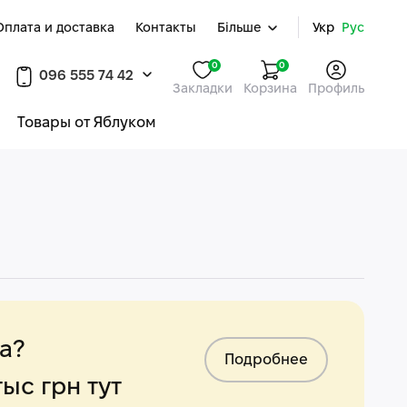
Оплата и доставка
Контакты
Більше
Укр
Рус
0
0
096 555 74 42
Закладки
Корзина
Профиль
Товары от Яблуком
а?
Подробнее
ыс грн тут