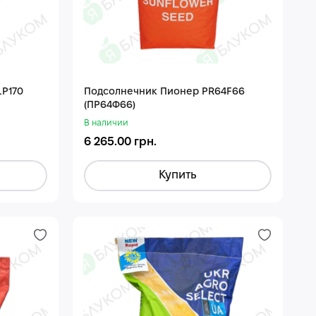
P170
Подсолнечник Пионер PR64F66
(ПР64Ф66)
В наличии
6 265.00 грн.
Купить