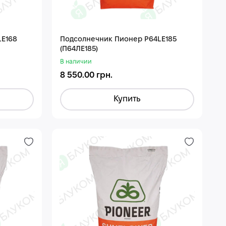
LE168
Подсолнечник Пионер P64LE185
(П64ЛЕ185)
В наличии
8 550.00 грн.
Купить