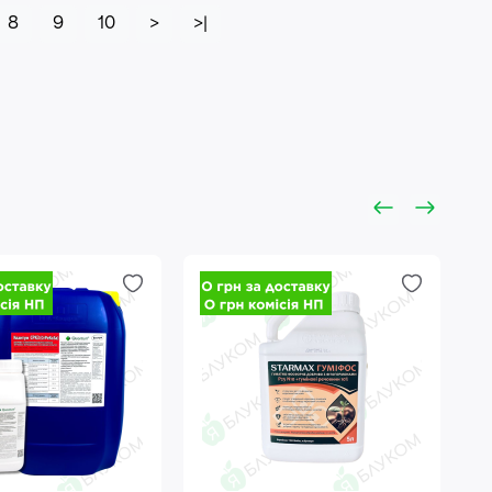
8
9
10
>
>|