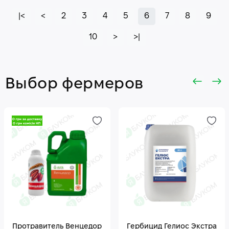
|<
<
2
3
4
5
6
7
8
9
10
>
>|
Выбор фермеров
Протравитель Венцедор
Гepбицид Гелиос Экстра