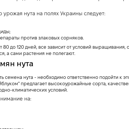
о урожая нута на полях Украины следует:
иды;
репараты против злаковых сорняков.
 80 до 120 дней, все зависит от условий выращивания,
я, а сами растения не полегают.
мян нута
ть семена нута - необходимо ответственно подойти к э
Яблуком" предлагает высокоурожайные сорта, качеств
годно-климатических условий.
нимание на: