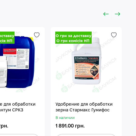
е для обработки
Удобрение для обработки
П
антум СРКЗ
зерна Стармакс Гумифос
П
В наличии
В
грн.
1 891.00 грн.
1