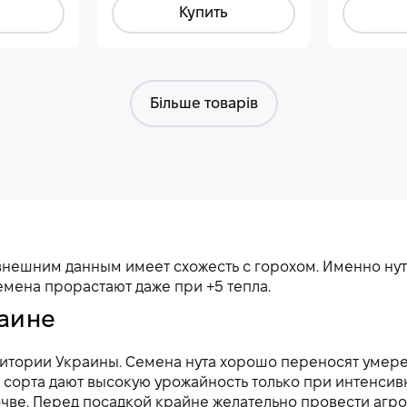
Купить
Більше товарів
о внешним данным имеет схожесть с горохом. Именно ну
мена прорастают даже при +5 тепла.
раине
ритории Украины. Семена нута хорошо переносят умер
сорта дают высокую урожайность только при интенсивн
почве. Перед посадкой крайне желательно провести агр